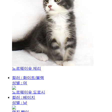
노르웨이숲 제리
컬러 : 화이트/블랙
성별 : 여
노르웨이숲 도로시
컬러 : 베이지
성별 : 남
램킨 빰이