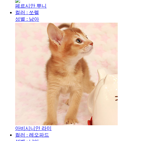
페르시안 뿌니
컬러 : 쏘렐
성별 : 남아
아비시니안 라미
컬러 : 레오파드